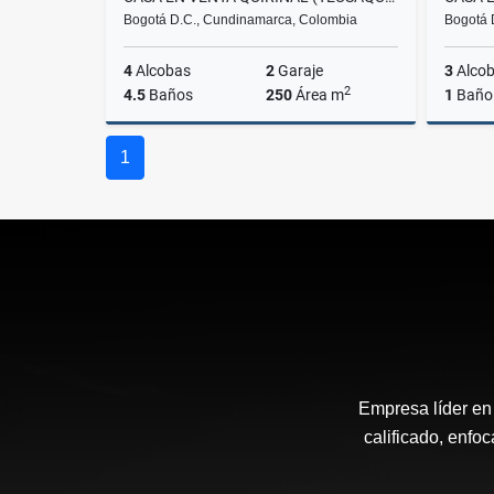
Bogotá D.C., Cundinamarca, Colombia
Bogotá 
4
Alcobas
2
Garaje
3
Alco
2
4.5
Baños
250
Área m
1
Baño
Venta
1
$1.190.000.000
Empresa líder en
calificado, enfoc