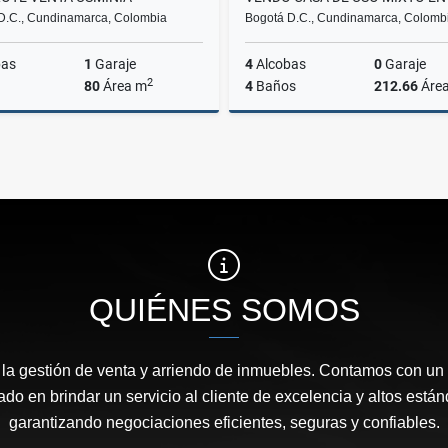
D.C., Cundinamarca, Colombia
Bogotá D.C., Cundinamarca, Colomb
bas
1
Garaje
4
Alcobas
0
Garaje
2
80
Área m
4
Baños
212.66
Áre
Venta
$210.000.000
$650
QUIÉNES SOMOS
 la gestión de venta y arriendo de inmuebles. Contamos con un
ado en brindar un servicio al cliente de excelencia y altos está
garantizando negociaciones eficientes, seguras y confiables.