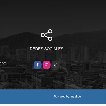
REDES SOCIALES
.com
Facebook
Instagram
TikTok
wasi.co
Powered by: