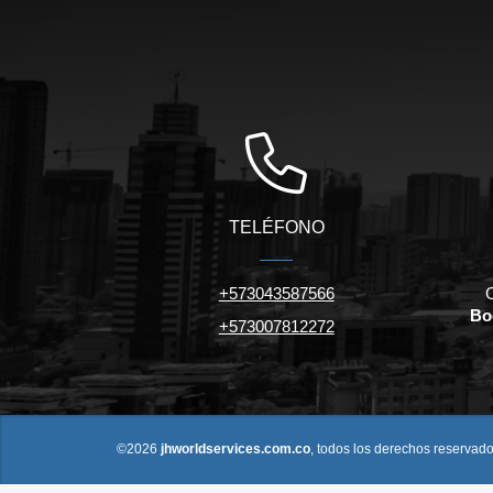
TELÉFONO
+573043587566
C
Bo
+573007812272
©2026
jhworldservices.com.co
, todos los derechos reservado