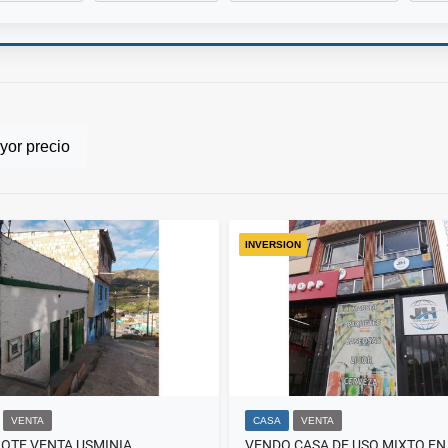
or precio
INVERSION
VENTA
CASA
VENTA
LOTE VENTA USMINIA