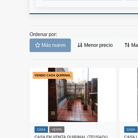
Ordenar por:
Más nuevo
Menor precio
May
VENDO CASA QUIRINAL
CASA
VENTA
CASA
CASA EN VENTA QUIRINAL (TEUSAQUILLO)
CASA 