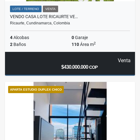
LOTE / TERRENO
VENTA
VENDO CASA LOTE RICAURTE VE…
Ricaurte, Cundinamarca, Colombia
4
Alcobas
0
Garaje
2
2
Baños
110
Área m
Venta
$430.000.000
COP
APARTA ESTUDIO DUPLEX CHICO