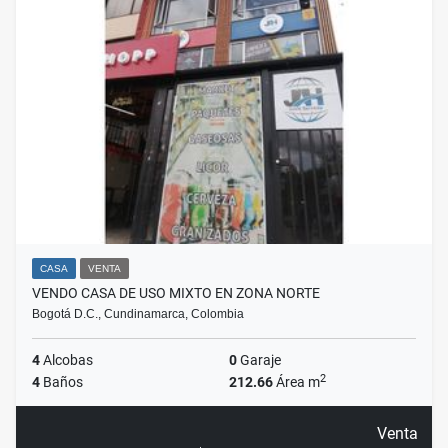
CASA
VENTA
VENDO CASA DE USO MIXTO EN ZONA NORTE
Bogotá D.C., Cundinamarca, Colombia
4
Alcobas
0
Garaje
2
4
Baños
212.66
Área m
Venta