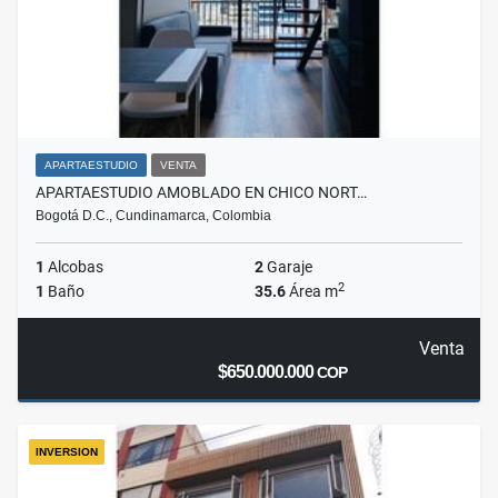
APARTAESTUDIO
VENTA
APARTAESTUDIO AMOBLADO EN CHICO NORT…
Bogotá D.C., Cundinamarca, Colombia
1
Alcobas
2
Garaje
2
1
Baño
35.6
Área m
Venta
$650.000.000
COP
INVERSION