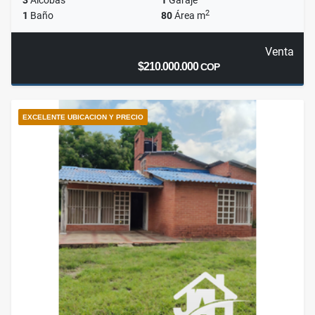
3
Alcobas
1
Garaje
2
1
Baño
80
Área m
Venta
$210.000.000
COP
EXCELENTE UBICACION Y PRECIO