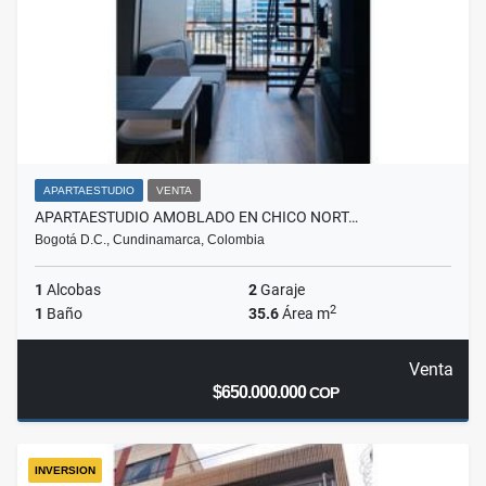
APARTAESTUDIO
VENTA
APARTAESTUDIO AMOBLADO EN CHICO NORT…
Bogotá D.C., Cundinamarca, Colombia
1
Alcobas
2
Garaje
2
1
Baño
35.6
Área m
Venta
$650.000.000
COP
INVERSION