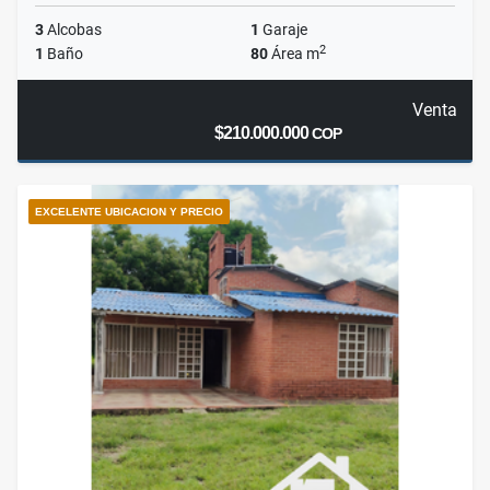
3
Alcobas
1
Garaje
2
1
Baño
80
Área m
Venta
$210.000.000
COP
EXCELENTE UBICACION Y PRECIO