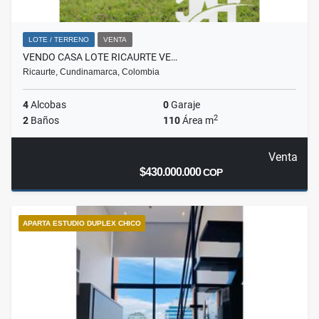
LOTE / TERRENO
VENTA
VENDO CASA LOTE RICAURTE VE…
Ricaurte, Cundinamarca, Colombia
4
Alcobas
0
Garaje
2
2
Baños
110
Área m
Venta
$430.000.000
COP
APARTA ESTUDIO DUPLEX CHICO