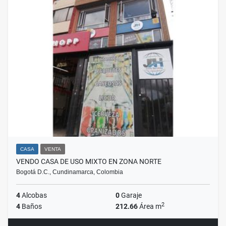
CASA
VENTA
VENDO CASA DE USO MIXTO EN ZONA NORTE
Bogotá D.C., Cundinamarca, Colombia
4
Alcobas
0
Garaje
2
4
Baños
212.66
Área m