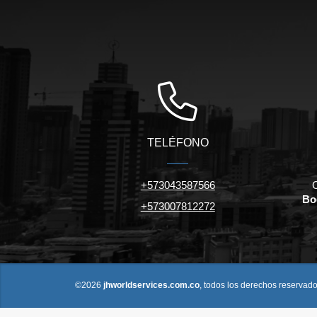
TELÉFONO
+573043587566
C
Bo
+573007812272
©2026
jhworldservices.com.co
, todos los derechos reservado