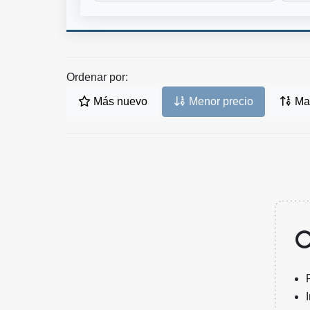
Ordenar por:
Más nuevo
Menor precio
May