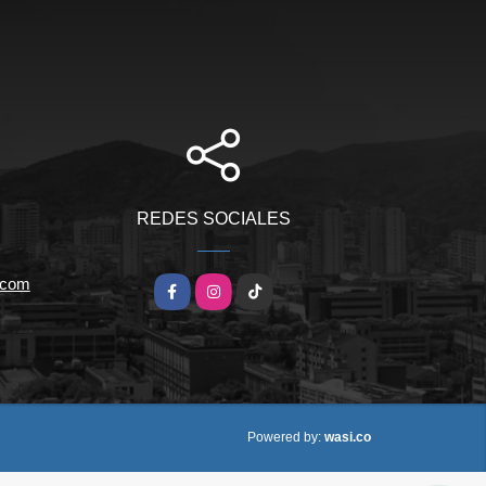
REDES SOCIALES
.com
Facebook
Instagram
TikTok
wasi.co
Powered by: