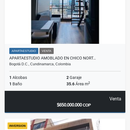
APARTAESTUDIO
VENTA
APARTAESTUDIO AMOBLADO EN CHICO NORT…
Bogotá D.C., Cundinamarca, Colombia
1
Alcobas
2
Garaje
2
1
Baño
35.6
Área m
Venta
$650.000.000
COP
INVERSION