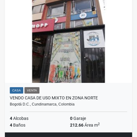
CASA
VENTA
VENDO CASA DE USO MIXTO EN ZONA NORTE
Bogotá D.C., Cundinamarca, Colombia
4
Alcobas
0
Garaje
2
4
Baños
212.66
Área m