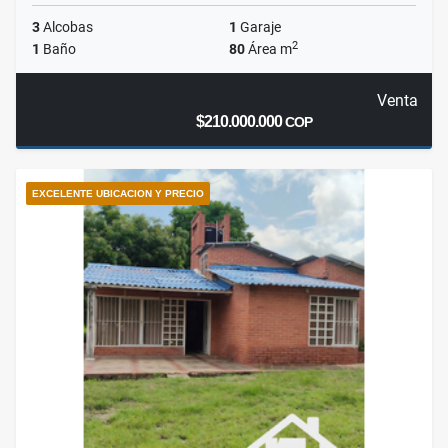
3
Alcobas
1
Garaje
2
1
Baño
80
Área m
Venta
$210.000.000
COP
EXCELENTE UBICACION Y PRECIO