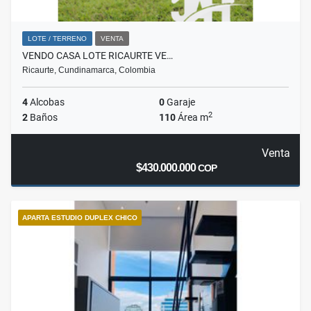
LOTE / TERRENO
VENTA
VENDO CASA LOTE RICAURTE VE…
Ricaurte, Cundinamarca, Colombia
4
Alcobas
0
Garaje
2
2
Baños
110
Área m
Venta
$430.000.000
COP
APARTA ESTUDIO DUPLEX CHICO