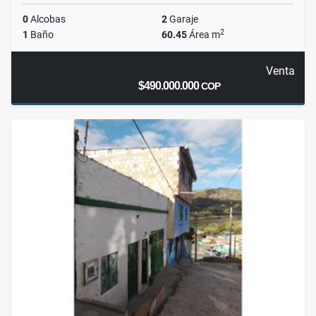
0
Alcobas
2
Garaje
2
1
Baño
60.45
Área m
Venta
$490.000.000
COP