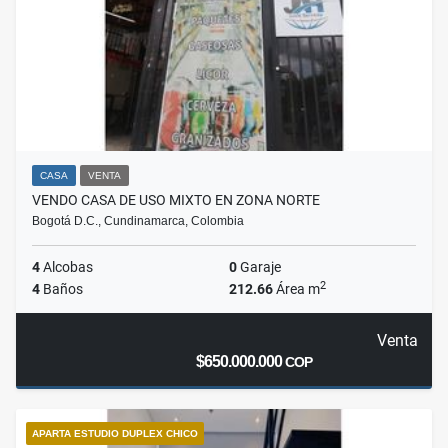
CASA
VENTA
VENDO CASA DE USO MIXTO EN ZONA NORTE
Bogotá D.C., Cundinamarca, Colombia
4
Alcobas
0
Garaje
2
4
Baños
212.66
Área m
Venta
$650.000.000
COP
APARTA ESTUDIO DUPLEX CHICO