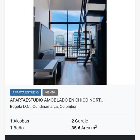
APARTAESTUDIO
VENTA
APARTAESTUDIO AMOBLADO EN CHICO NORT…
Bogotá D.C., Cundinamarca, Colombia
1
Alcobas
2
Garaje
2
1
Baño
35.6
Área m