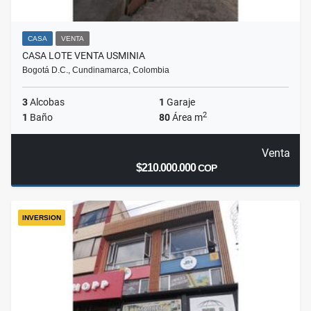
CASA
VENTA
CASA LOTE VENTA USMINIA
Bogotá D.C., Cundinamarca, Colombia
3
Alcobas
1
Garaje
2
1
Baño
80
Área m
Venta
$210.000.000
COP
INVERSION